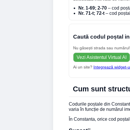
Nr. 1-69; 2-70
– cod poșt
Nr. 71-t; 72-t
– cod poșta
Caută codul poștal in
Nu găsești strada sau numărul? 
Vezi Asistentul Virtual AI
Ai un site?
Integrează widget-u
Cum sunt structu
Codurile poștale din Constanta
varia în funcție de numărul im
În Constanta, orice cod poșta