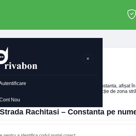
>
Constanta
>
Strada Rachitasi
✕
ada Rachitasi Constanta
Autentificare
ti codul poștal pentru
Strada Rachitasi
din Constanta, afișat în
ărul imobilului. Codul poștal poate diferi în funcție de zona stră
Cont Nou
 Strada Rachitasi – Constanta pe num
 pentru a identifica codul poștal corect: