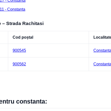
17 - Constanta
11 - Constanta
e – Strada Rachitasi
Cod poștal
Localitat
900545
Constant
900562
Constant
pentru constanta: