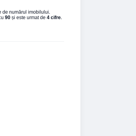
e de numărul imobilului.
 cu
90
și este urmat de
4 cifre
.