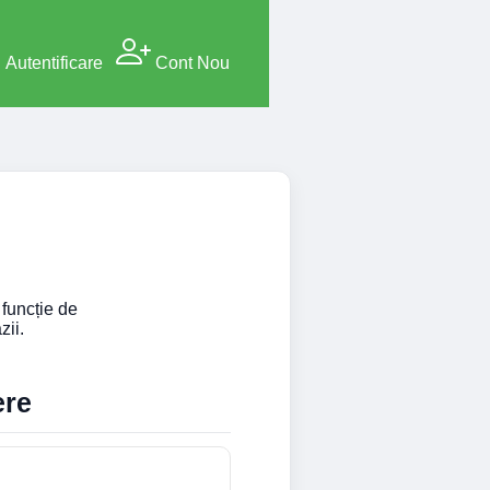
Autentificare
Cont Nou
 funcție de
zii.
ere