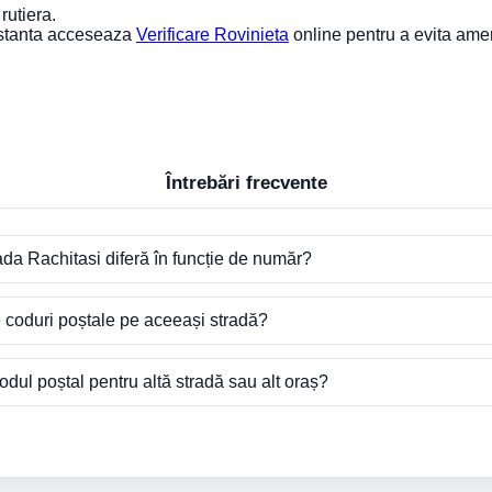
rutiera.
nstanta acceseaza
Verificare Rovinieta
online pentru a evita ame
Întrebări frecvente
ada Rachitasi diferă în funcție de număr?
e coduri poștale pe aceeași stradă?
dul poștal pentru altă stradă sau alt oraș?