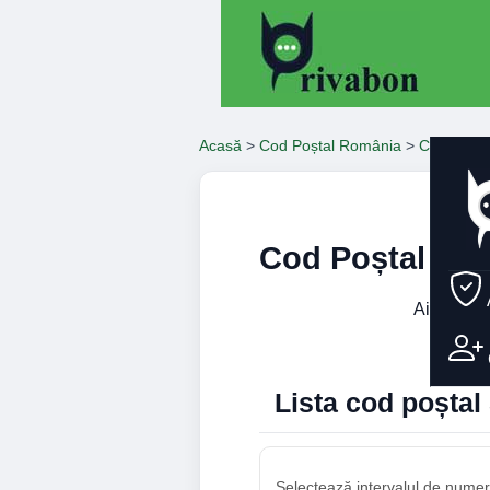
Acasă
>
Cod Poștal România
>
Constanta
Cod Poștal Str
Aici găseș
num
Lista cod poștal
Selectează intervalul de numere