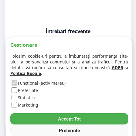
Întrebari frecvente
Gestionare
1. Codul postal pe 500338 difera în
Folosim cookie-uri pentru a îmbunătăți performanța site-
funcție de numar?
ului, a personaliza conținutul și a analiza traficul. Pentru
detalii, vă rugăm să consultați secțiunea noastră
GDPR
si
Politica Google
.
2. Pot exista mai multe coduri postale
pe aceeasi strada?
Functional (activ mereu)
Preferinte
Statistici
3. Cum gasesc rapid codul postal
pentru alta strada sau alt oras?
Marketing
Accept Tot
Preferinte