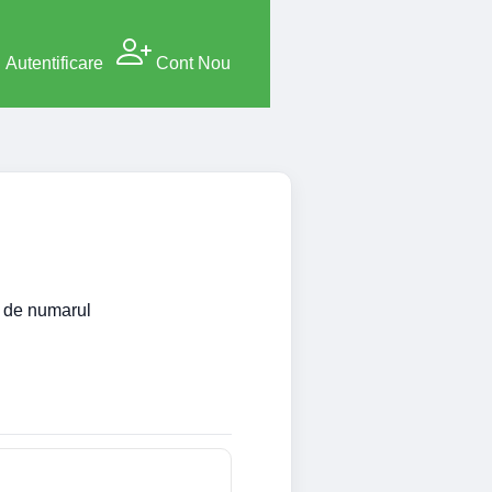
Autentificare
Cont Nou
si de numarul