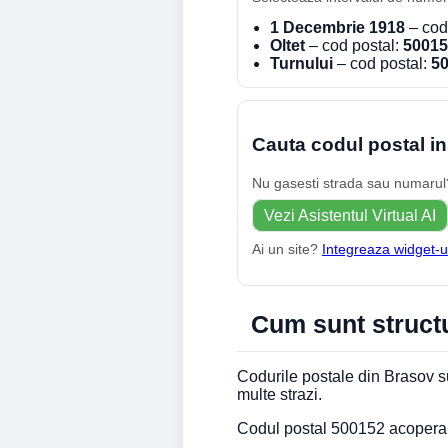
1 Decembrie 1918
– cod
Oltet
– cod postal:
50015
Turnului
– cod postal:
5
Cauta codul postal in
Nu gasesti strada sau numarul? 
Vezi Asistentul Virtual AI
Ai un site?
Integreaza widget-u
Cum sunt structu
Codurile postale din Brasov su
multe strazi.
Codul postal 500152 acopera S