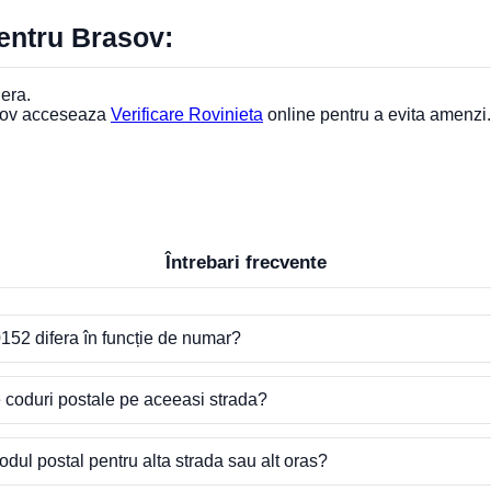
pentru Brasov:
iera.
asov acceseaza
Verificare Rovinieta
online pentru a evita amenzi.
Întrebari frecvente
152 difera în funcție de numar?
e coduri postale pe aceeasi strada?
dul postal pentru alta strada sau alt oras?