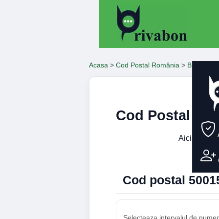
Acasa
>
Cod Postal România
>
Brasov
>
Cod Postal 50
Aici gasest
Cod postal 50015
Selecteaza intervalul de numere