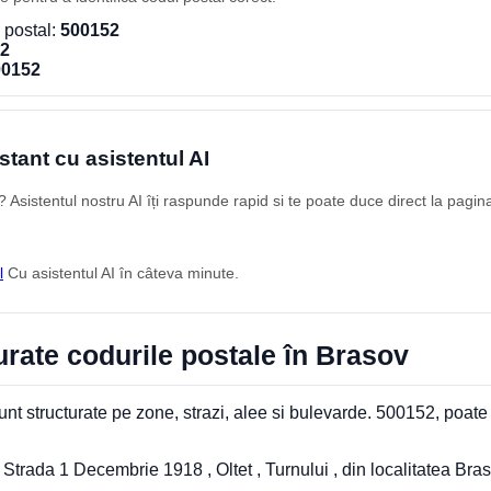
 postal:
500152
2
00152
stant cu asistentul AI
Asistentul nostru AI îți raspunde rapid si te poate duce direct la pagin
l
Cu asistentul AI în câteva minute.
rate codurile postale în Brasov
nt structurate pe zone, strazi, alee si bulevarde. 500152, poate
trada 1 Decembrie 1918 , Oltet , Turnului , din localitatea Bra