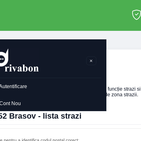
Brasov
>
500152
✕
0152 Brasov
Autentificare
i codul postal pentru
500152
din Brasov, afisat în funcție strazi 
imobilului. Codul postal poate diferi în funcție de zona strazii.
Cont Nou
2 Brasov - lista strazi
 pentru a identifica codul postal corect: