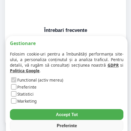
Întrebari frecvente
Gestionare
1. Codul postal pe 500026 difera în
Folosim cookie-uri pentru a îmbunătăți performanța site-
funcție de numar?
ului, a personaliza conținutul și a analiza traficul. Pentru
detalii, vă rugăm să consultați secțiunea noastră
GDPR
si
Politica Google
.
2. Pot exista mai multe coduri postale
pe aceeasi strada?
Functional (activ mereu)
Preferinte
Statistici
3. Cum gasesc rapid codul postal
pentru alta strada sau alt oras?
Marketing
Accept Tot
Preferinte