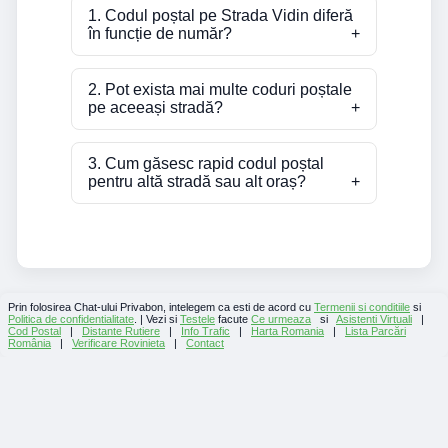
1. Codul poștal pe Strada Vidin diferă
în funcție de număr?
2. Pot exista mai multe coduri poștale
pe aceeași stradă?
3. Cum găsesc rapid codul poștal
pentru altă stradă sau alt oraș?
Prin folosirea Chat-ului Privabon, intelegem ca esti de acord cu
Termenii si conditiile
si
Politica de confidentialitate
. | Vezi si
Testele
facute
Ce urmeaza
si
Asistenti Virtuali
|
Cod Postal
|
Distante Rutiere
|
Info Trafic
|
Harta Romania
|
Lista Parcări
România
|
Verificare Rovinieta
|
Contact