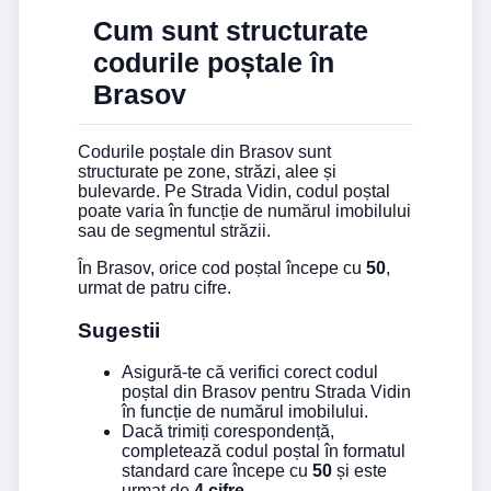
Cum sunt structurate
codurile poștale în
Brasov
Codurile poștale din Brasov sunt
structurate pe zone, străzi, alee și
bulevarde. Pe Strada Vidin, codul poștal
poate varia în funcție de numărul imobilului
sau de segmentul străzii.
În Brasov, orice cod poștal începe cu
50
,
urmat de patru cifre.
Sugestii
Asigură-te că verifici corect codul
poștal din Brasov pentru Strada Vidin
în funcție de numărul imobilului.
Dacă trimiți corespondență,
completează codul poștal în formatul
standard care începe cu
50
și este
urmat de
4 cifre
.