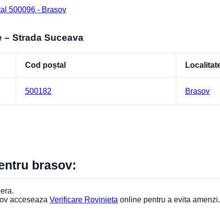
tal 500096 - Brasov
e – Strada Suceava
Cod poștal
Localitat
500182
Brasov
pentru brasov:
iera.
asov acceseaza
Verificare Rovinieta
online pentru a evita amenzi.