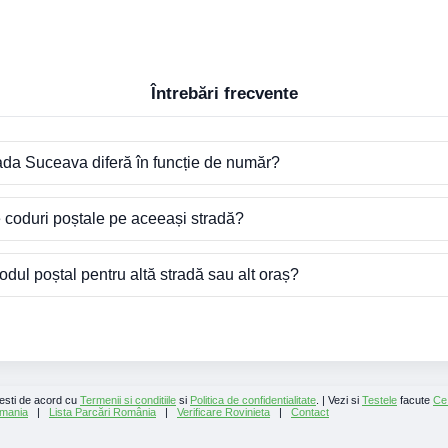
Întrebări frecvente
ada Suceava diferă în funcție de număr?
e coduri poștale pe aceeași stradă?
dul poștal pentru altă stradă sau alt oraș?
 esti de acord cu
Termenii si conditiile
si
Politica de confidentialitate
. | Vezi si
Testele
facute
Ce
mania
|
Lista Parcări România
|
Verificare Rovinieta
|
Contact