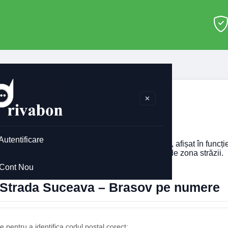
Brasov
>
Strada Suceava
✕
ada Suceava Brasov
Autentificare
 codul poștal pentru
Strada Suceava
din Brasov, afișat în funcț
imobilului. Codul poștal poate diferi în funcție de zona străzii.
Cont Nou
l Strada Suceava – Brasov pe numere
 pentru a identifica codul poștal corect: