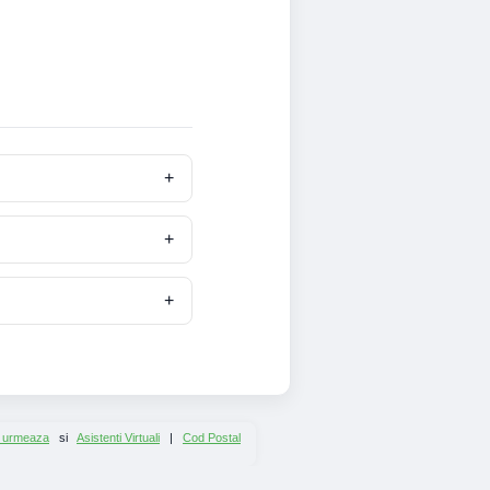
 urmeaza
si
Asistenti Virtuali
|
Cod Postal