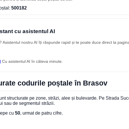
oștal:
500182
stant cu asistentul AI
Asistentul nostru AI îți răspunde rapid și te poate duce direct la pagin
l
Cu asistentul AI în câteva minute.
rate codurile poștale în Brasov
nt structurate pe zone, străzi, alee și bulevarde. Pe Strada Suc
ui sau de segmentul străzii.
ncepe cu
50
, urmat de patru cifre.