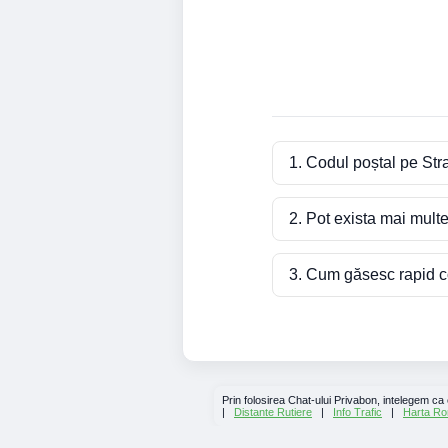
1. Codul poștal pe Str
2. Pot exista mai mult
3. Cum găsesc rapid co
Prin folosirea Chat-ului Privabon, intelegem ca
|
Distante Rutiere
|
Info Trafic
|
Harta Ro