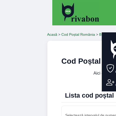
Acasă
>
Cod Poștal România
>
Brasov
>
Cod Poștal Str
Aici găsești
Lista cod poșta
Selectează intervalul de numere