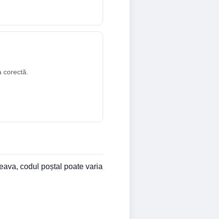
a corectă.
eava, codul poștal poate varia