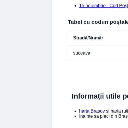
15 noiembrie - Cod Poș
Tabel cu coduri poștal
Stradă/Număr
suceava
Informații utile 
harta Brasov
si harta rut
Inainte sa pleci din Br