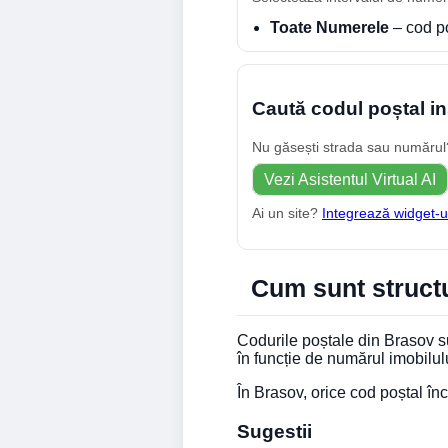
Toate Numerele
– cod p
Caută codul poștal in
Nu găsești strada sau numărul? 
Vezi Asistentul Virtual AI
Ai un site?
Integrează widget-u
Cum sunt structu
Codurile poștale din Brasov su
în funcție de numărul imobilul
În Brasov, orice cod poștal î
Sugestii