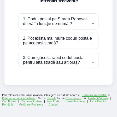
Întrebări frecvente
1. Codul poștal pe Strada Rahovei
diferă în funcție de număr?
2. Pot exista mai multe coduri poștale
pe aceeași stradă?
3. Cum găsesc rapid codul poștal
pentru altă stradă sau alt oraș?
Prin folosirea Chat-ului Privabon, intelegem ca esti de acord cu
Termenii si conditiile
si
Politica de confidentialitate
. | Vezi si
Testele
facute
Ce urmeaza
si
Asistenti Virtuali
|
Cod Postal
|
Distante Rutiere
|
Info Trafic
|
Harta Romania
|
Lista Parcări
România
|
Verificare Rovinieta
|
Contact