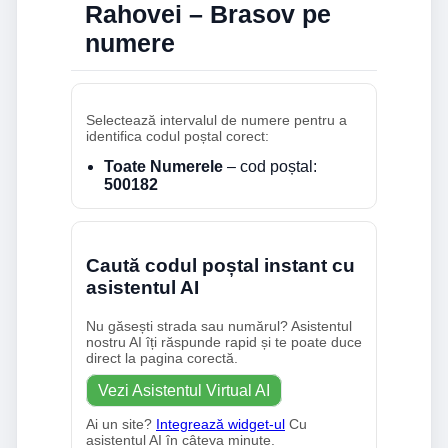
Rahovei – Brasov pe
numere
Selectează intervalul de numere pentru a
identifica codul poștal corect:
Toate Numerele
– cod poștal:
500182
Caută codul poștal instant cu
asistentul AI
Nu găsești strada sau numărul? Asistentul
nostru AI îți răspunde rapid și te poate duce
direct la pagina corectă.
Vezi Asistentul Virtual AI
Ai un site?
Integrează widget-ul
Cu
asistentul AI în câteva minute.