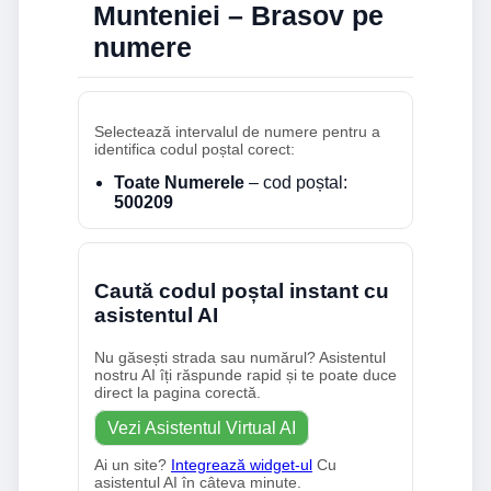
Munteniei – Brasov pe
numere
Selectează intervalul de numere pentru a
identifica codul poștal corect:
Toate Numerele
– cod poștal:
500209
Caută codul poștal instant cu
asistentul AI
Nu găsești strada sau numărul? Asistentul
nostru AI îți răspunde rapid și te poate duce
direct la pagina corectă.
Vezi Asistentul Virtual AI
Ai un site?
Integrează widget-ul
Cu
asistentul AI în câteva minute.