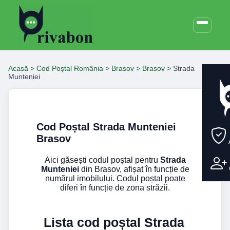
Acasă
>
Cod Poștal România
>
Brasov
>
Brasov
>
Strada
Munteniei
Cod Poștal Strada Munteniei
Brasov
Aici găsești codul poștal pentru
Strada
Munteniei
din Brasov, afișat în funcție de
numărul imobilului. Codul poștal poate
diferi în funcție de zona străzii.
Lista cod poștal Strada