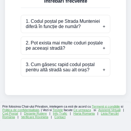
Întrebări frecvente
1. Codul poștal pe Strada Munteniei
diferă în funcție de număr?
2. Pot exista mai multe coduri poștale
pe aceeași stradă?
3. Cum găsesc rapid codul poștal
pentru altă stradă sau alt oraș?
Prin folosirea Chat-ului Privabon, intelegem ca esti de acord cu
Termenii si conditiile
si
Politica de confidentialitate
. | Vezi si
Testele
facute
Ce urmeaza
si
Asistenti Virtuali
|
Cod Postal
|
Distante Rutiere
|
Info Trafic
|
Harta Romania
|
Lista Parcări
România
|
Verificare Rovinieta
|
Contact