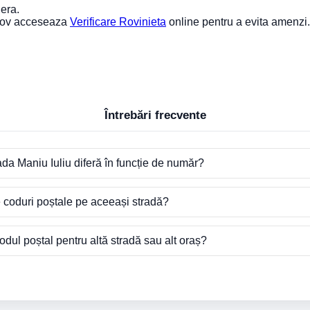
iera.
asov acceseaza
Verificare Rovinieta
online pentru a evita amenzi.
Întrebări frecvente
ada Maniu Iuliu diferă în funcție de număr?
e coduri poștale pe aceeași stradă?
dul poștal pentru altă stradă sau alt oraș?