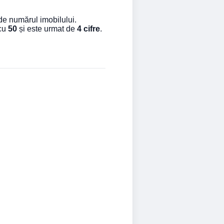
 de numărul imobilului.
 cu
50
și este urmat de
4 cifre
.