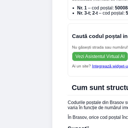
Nr. 1
– cod poștal:
50008
Nr. 3-t; 2-t
– cod poștal:
Caută codul poștal in
Nu găsești strada sau numărul? 
Vezi Asistentul Virtual AI
Ai un site?
Integrează widget-u
Cum sunt structu
Codurile poștale din Brasov su
varia în funcție de numărul im
În Brasov, orice cod poștal î