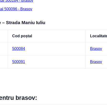
tal 500164 - Brasov
tal 500096 - Brasov
 – Strada Maniu Iuliu
Cod poștal
Localitat
500084
Brasov
500091
Brasov
pentru brasov: