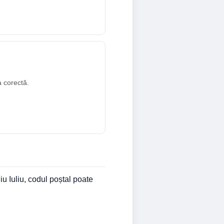
a corectă.
u Iuliu, codul poștal poate