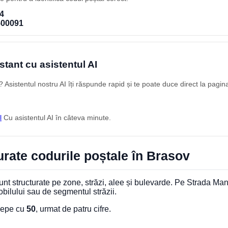
4
500091
stant cu asistentul AI
Asistentul nostru AI îți răspunde rapid și te poate duce direct la pagin
l
Cu asistentul AI în câteva minute.
rate codurile poștale în Brasov
nt structurate pe zone, străzi, alee și bulevarde. Pe Strada Mani
obilului sau de segmentul străzii.
ncepe cu
50
, urmat de patru cifre.