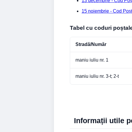
13 decembrie - Cod Poș
15 noiembrie - Cod Poș
Tabel cu coduri poștale
Stradă/Număr
maniu iuliu nr. 1
maniu iuliu nr. 3-t; 2-t
Informații utile 