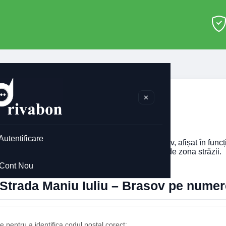
Brasov
>
Strada Maniu Iuliu
✕
ada Maniu Iuliu Brasov
Autentificare
codul poștal pentru
Strada Maniu Iuliu
din Brasov, afișat în func
imobilului. Codul poștal poate diferi în funcție de zona străzii.
Cont Nou
 Strada Maniu Iuliu – Brasov pe numer
 pentru a identifica codul poștal corect: