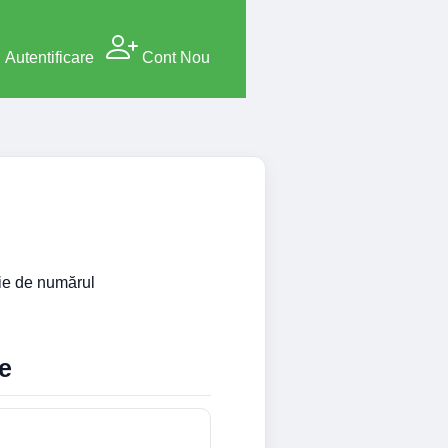
Autentificare
Cont Nou
ție de numărul
e