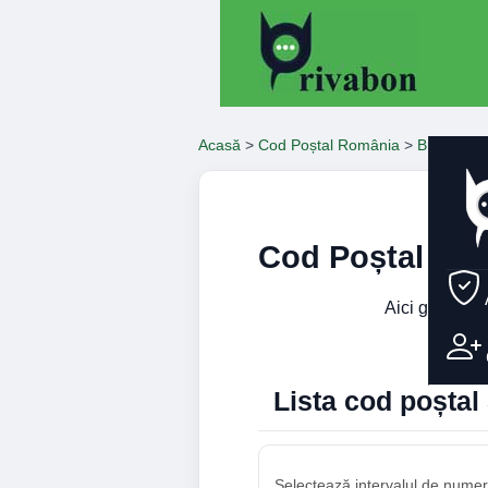
Acasă
>
Cod Poștal România
>
Brasov
>
Cod Poștal Str
Aici găsești 
Lista cod poștal
Selectează intervalul de numere