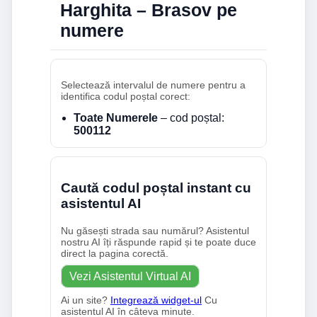
Harghita – Brasov pe
numere
Selectează intervalul de numere pentru a
identifica codul poștal corect:
Toate Numerele
– cod poștal:
500112
Caută codul poștal instant cu
asistentul AI
Nu găsești strada sau numărul? Asistentul
nostru AI îți răspunde rapid și te poate duce
direct la pagina corectă.
Vezi Asistentul Virtual AI
Ai un site?
Integrează widget-ul
Cu
asistentul AI în câteva minute.