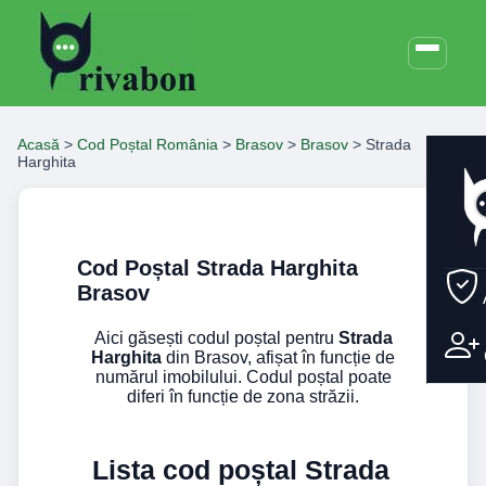
Acasă
>
Cod Poștal România
>
Brasov
>
Brasov
>
Strada
Harghita
Cod Poștal Strada Harghita
Brasov
Aici găsești codul poștal pentru
Strada
Harghita
din Brasov, afișat în funcție de
numărul imobilului. Codul poștal poate
diferi în funcție de zona străzii.
Lista cod poștal Strada