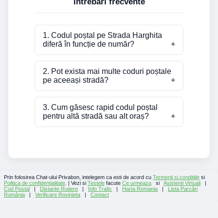
Întrebări frecvente
1. Codul poștal pe Strada Harghita
diferă în funcție de număr?
2. Pot exista mai multe coduri poștale
pe aceeași stradă?
3. Cum găsesc rapid codul poștal
pentru altă stradă sau alt oraș?
Prin folosirea Chat-ului Privabon, intelegem ca esti de acord cu
Termenii si conditiile
si
Politica de confidentialitate
. | Vezi si
Testele
facute
Ce urmeaza
si
Asistenti Virtuali
|
Cod Postal
|
Distante Rutiere
|
Info Trafic
|
Harta Romania
|
Lista Parcări
România
|
Verificare Rovinieta
|
Contact