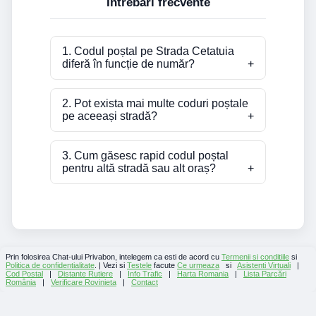
Întrebări frecvente
1. Codul poștal pe Strada Cetatuia
diferă în funcție de număr?
2. Pot exista mai multe coduri poștale
pe aceeași stradă?
3. Cum găsesc rapid codul poștal
pentru altă stradă sau alt oraș?
Prin folosirea Chat-ului Privabon, intelegem ca esti de acord cu
Termenii si conditiile
si
Politica de confidentialitate
. | Vezi si
Testele
facute
Ce urmeaza
si
Asistenti Virtuali
|
Cod Postal
|
Distante Rutiere
|
Info Trafic
|
Harta Romania
|
Lista Parcări
România
|
Verificare Rovinieta
|
Contact