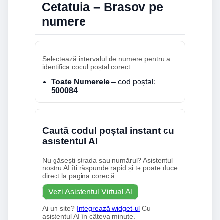
Cetatuia – Brasov pe
numere
Selectează intervalul de numere pentru a
identifica codul poștal corect:
Toate Numerele
– cod poștal:
500084
Caută codul poștal instant cu
asistentul AI
Nu găsești strada sau numărul? Asistentul
nostru AI îți răspunde rapid și te poate duce
direct la pagina corectă.
Vezi Asistentul Virtual AI
Ai un site?
Integrează widget-ul
Cu
asistentul AI în câteva minute.