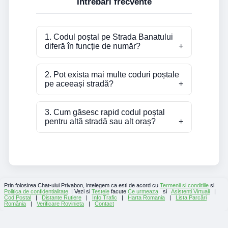
Întrebări frecvente
1. Codul poștal pe Strada Banatului
diferă în funcție de număr?
2. Pot exista mai multe coduri poștale
pe aceeași stradă?
3. Cum găsesc rapid codul poștal
pentru altă stradă sau alt oraș?
Prin folosirea Chat-ului Privabon, intelegem ca esti de acord cu
Termenii si conditiile
si
Politica de confidentialitate
. | Vezi si
Testele
facute
Ce urmeaza
si
Asistenti Virtuali
|
Cod Postal
|
Distante Rutiere
|
Info Trafic
|
Harta Romania
|
Lista Parcări
România
|
Verificare Rovinieta
|
Contact