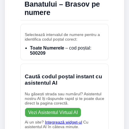
Banatului – Brasov pe
numere
Selectează intervalul de numere pentru a
identifica codul poștal corect:
Toate Numerele
– cod poștal:
500209
Caută codul poștal instant cu
asistentul AI
Nu găsești strada sau numărul? Asistentul
nostru AI îți răspunde rapid și te poate duce
direct la pagina corectă.
Vezi Asistentul Virtual AI
Ai un site?
Integrează widget-ul
Cu
asistentul AI în câteva minute.