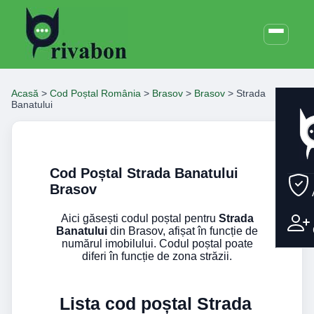
Acasă
>
Cod Poștal România
>
Brasov
>
Brasov
>
Strada
Banatului
Cod Poștal Strada Banatului
Brasov
Aici găsești codul poștal pentru
Strada
Banatului
din Brasov, afișat în funcție de
numărul imobilului. Codul poștal poate
diferi în funcție de zona străzii.
Lista cod poștal Strada