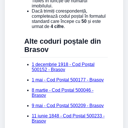
Tibles în funcție de numărul
imobilului.
Dacă trimiți corespondență,
completează codul poștal în formatul
standard care începe cu
50
și este
urmat de
4 cifre
.
Alte coduri poștale din
Brasov
1 decembrie 1918 - Cod Poștal
500152 - Brasov
1 mai - Cod Poștal 500177 - Brasov
8 martie - Cod Poștal 500046 -
Brasov
9 mai - Cod Poștal 500209 - Brasov
11 iunie 1848 - Cod Poștal 500233 -
Brasov