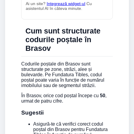
Ai un site?
Integrează widget-ul
Cu
asistentul AI în câteva minute.
Cum sunt structurate
codurile poștale în
Brasov
Codurile poștale din Brasov sunt
structurate pe zone, străzi, alee și
bulevarde. Pe Fundatura Tibles, codul
poștal poate varia în funcție de numărul
imobilului sau de segmentul străzii.
În Brasov, orice cod poștal începe cu
50
,
urmat de patru cifre.
Sugestii
Asigură-te că verifici corect codul
poștal din Brasov pentru Fundatura