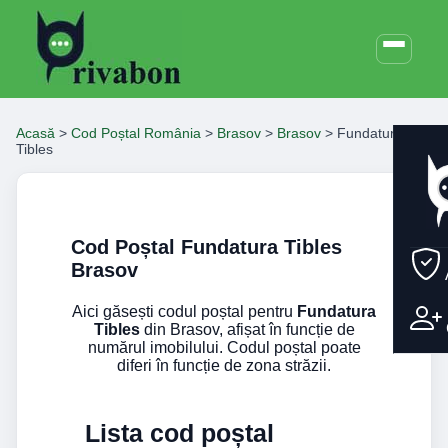
Acasă
>
Cod Poștal România
>
Brasov
>
Brasov
>
Fundatura
Tibles
Cod Poștal Fundatura Tibles
Brasov
Aici găsești codul poștal pentru
Fundatura
Tibles
din Brasov, afișat în funcție de
numărul imobilului. Codul poștal poate
diferi în funcție de zona străzii.
Lista cod poștal