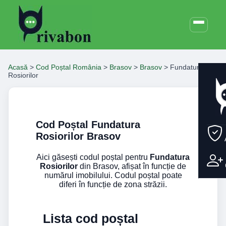
Acasă
>
Cod Poștal România
>
Brasov
>
Brasov
>
Fundatura
Rosiorilor
Cod Poștal Fundatura
Rosiorilor Brasov
Aici găsești codul poștal pentru
Fundatura
Rosiorilor
din Brasov, afișat în funcție de
numărul imobilului. Codul poștal poate
diferi în funcție de zona străzii.
Lista cod poștal