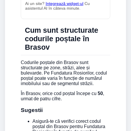
Ai un site?
Integrează widget-ul
Cu
asistentul AI în câteva minute.
Cum sunt structurate
codurile poștale în
Brasov
Codurile poștale din Brasov sunt
structurate pe zone, străzi, alee și
bulevarde. Pe Fundatura Rosiorilor, codul
poștal poate varia în funcție de numărul
imobilului sau de segmentul străzii.
În Brasov, orice cod poștal începe cu
50
,
urmat de patru cifre.
Sugestii
Asigură-te că verifici corect codul
poștal din Brasov pentru Fundatura