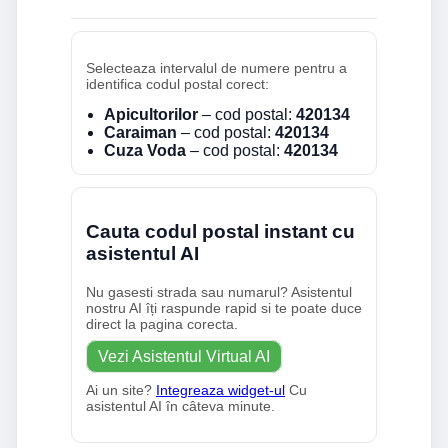
Selecteaza intervalul de numere pentru a
identifica codul postal corect:
Apicultorilor
– cod postal:
420134
Caraiman
– cod postal:
420134
Cuza Voda
– cod postal:
420134
Cauta codul postal instant cu
asistentul AI
Nu gasesti strada sau numarul? Asistentul
nostru AI îți raspunde rapid si te poate duce
direct la pagina corecta.
Vezi Asistentul Virtual AI
Ai un site?
Integreaza widget-ul
Cu
asistentul AI în câteva minute.