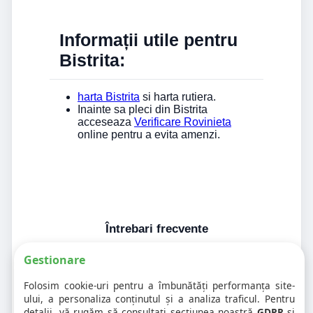
Informații utile pentru
Bistrita:
harta Bistrita
si harta rutiera.
Inainte sa pleci din Bistrita
acceseaza
Verificare Rovinieta
online pentru a evita amenzi.
Întrebari frecvente
Gestionare
1. Codul postal pe 420134 difera în
Folosim cookie-uri pentru a îmbunătăți performanța site-
funcție de numar?
ului, a personaliza conținutul și a analiza traficul. Pentru
detalii, vă rugăm să consultați secțiunea noastră
GDPR
si