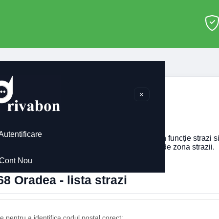
adea
>
410568
✕
0568 Oradea
Autentificare
 codul postal pentru
410568
din Oradea, afisat în funcție strazi 
imobilului. Codul postal poate diferi în funcție de zona strazii.
Cont Nou
8 Oradea - lista strazi
 pentru a identifica codul postal corect: