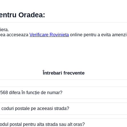
pentru Oradea:
iera.
adea acceseaza
Verificare Rovinieta
online pentru a evita amenzi
Întrebari frecvente
568 difera în funcție de numar?
e coduri postale pe aceeasi strada?
dul postal pentru alta strada sau alt oras?