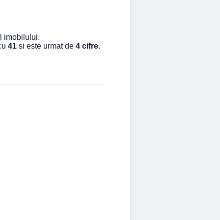
 imobilului.
 cu
41
si este urmat de
4 cifre
.