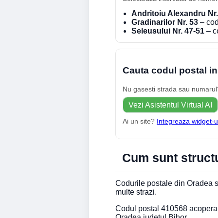
Andritoiu Alexandru Nr.
Gradinarilor Nr. 53
– cod
Seleusului Nr. 47-51
– c
Cauta codul postal in
Nu gasesti strada sau numarul? 
Vezi Asistentul Virtual AI
Ai un site?
Integreaza widget-u
Cum sunt structu
Codurile postale din Oradea su
multe strazi.
Codul postal 410568 acopera St
Oradea judetul Bihor