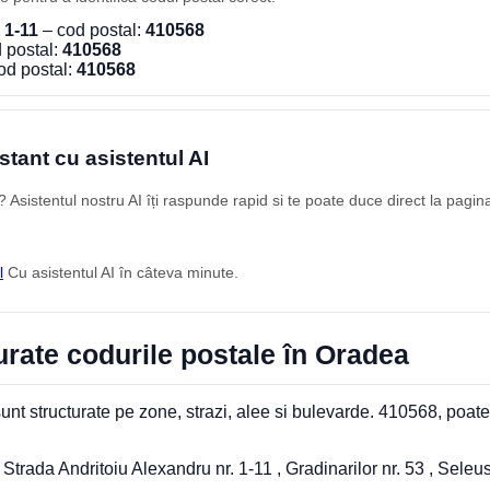
 1-11
– cod postal:
410568
 postal:
410568
od postal:
410568
stant cu asistentul AI
Asistentul nostru AI îți raspunde rapid si te poate duce direct la pagin
l
Cu asistentul AI în câteva minute.
rate codurile postale în Oradea
nt structurate pe zone, strazi, alee si bulevarde. 410568, poate
rada Andritoiu Alexandru nr. 1-11 , Gradinarilor nr. 53 , Seleusul