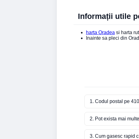
Informații utile 
harta Oradea
si harta rut
Inainte sa pleci din Or
1. Codul postal pe 410
2. Pot exista mai mult
3. Cum gasesc rapid co