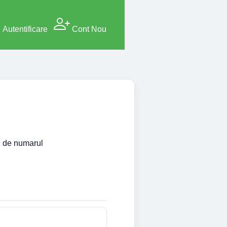
Autentificare
Cont Nou
si de numarul