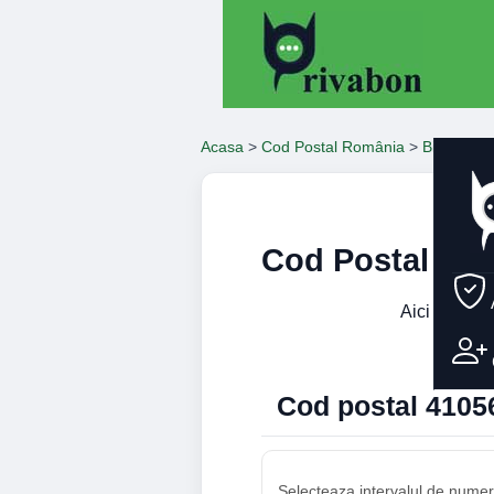
Acasa
>
Cod Postal România
>
Bihor
>
Or
Cod Postal 41
Aici gasesti
Cod postal 41056
Selecteaza intervalul de numere