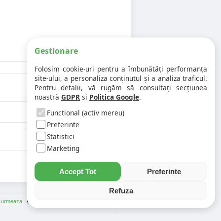
Gestionare
Folosim cookie-uri pentru a îmbunătăți performanța
site-ului, a personaliza conținutul și a analiza traficul.
Pentru detalii, vă rugăm să consultați secțiunea
noastră
GDPR
si
Politica Google
.
Functional (activ mereu)
Preferinte
Statistici
Marketing
Accept Tot
Preferinte
Refuza
 urmeaza
si
Asistenti Virtuali
|
Cod Postal