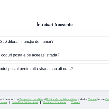
Întrebari frecvente
236 difera în funcție de numar?
e coduri postale pe aceeasi strada?
dul postal pentru alta strada sau alt oras?
 esti de acord cu
Termenii si conditiile
si
Politica de confidentialitate
. | Vezi si
Testele
facute
Ce
mania
|
Lista Parcări România
|
Verificare Rovinieta
|
Contact