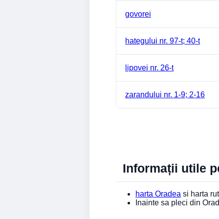
govorei
hategului nr. 97-t; 40-t
lipovei nr. 26-t
zarandului nr. 1-9; 2-16
Informații utile 
harta Oradea
si harta rut
Inainte sa pleci din Or