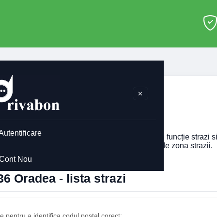
adea
>
410236
✕
0236 Oradea
Autentificare
 codul postal pentru
410236
din Oradea, afisat în funcție strazi 
imobilului. Codul postal poate diferi în funcție de zona strazii.
Cont Nou
6 Oradea - lista strazi
 pentru a identifica codul postal corect: