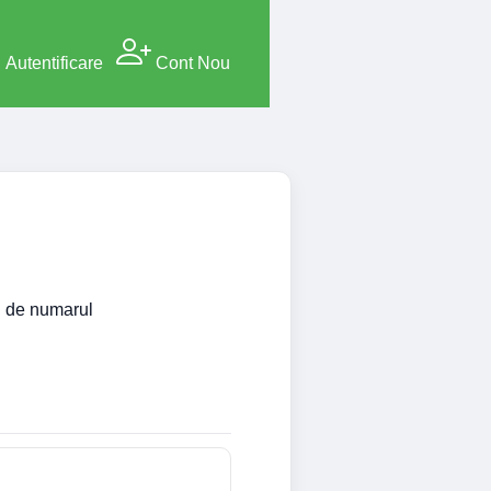
Autentificare
Cont Nou
si de numarul