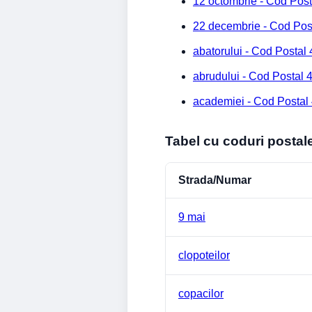
12 octombrie - Cod Pos
22 decembrie - Cod Pos
abatorului - Cod Postal
abrudului - Cod Postal
academiei - Cod Postal
Tabel cu coduri postal
Strada/Numar
9 mai
clopoteilor
copacilor