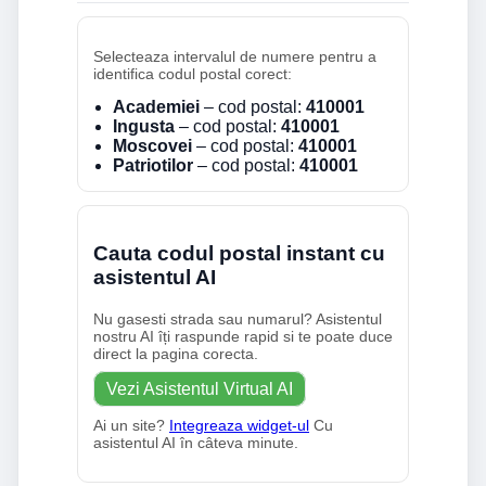
Selecteaza intervalul de numere pentru a
identifica codul postal corect:
Academiei
– cod postal:
410001
Ingusta
– cod postal:
410001
Moscovei
– cod postal:
410001
Patriotilor
– cod postal:
410001
Cauta codul postal instant cu
asistentul AI
Nu gasesti strada sau numarul? Asistentul
nostru AI îți raspunde rapid si te poate duce
direct la pagina corecta.
Vezi Asistentul Virtual AI
Ai un site?
Integreaza widget-ul
Cu
asistentul AI în câteva minute.