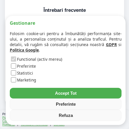
Întrebari frecvente
Gestionare
1. Codul postal pe 410001 difera în
Folosim cookie-uri pentru a îmbunătăți performanța site-
funcție de numar?
ului, a personaliza conținutul și a analiza traficul. Pentru
detalii, vă rugăm să consultați secțiunea noastră
GDPR
si
Politica Google
.
2. Pot exista mai multe coduri postale
pe aceeasi strada?
Functional (activ mereu)
Preferinte
Statistici
3. Cum gasesc rapid codul postal
pentru alta strada sau alt oras?
Marketing
Accept Tot
Preferinte
Prin folosirea Chat-ului Privabon, intelegem ca esti de acord cu
Termenii si conditiile
si
Refuza
Politica de confidentialitate
. | Vezi si
Testele
facute
Ce urmeaza
si
Asistenti Virtuali
|
Cod Postal
|
Distante Rutiere
|
Info Trafic
|
Harta Romania
|
Lista Parcări
România
|
Verificare Rovinieta
|
Contact