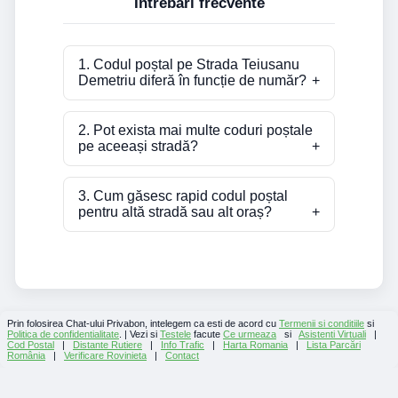
Întrebări frecvente
1. Codul poștal pe Strada Teiusanu
Demetriu diferă în funcție de număr?
2. Pot exista mai multe coduri poștale
pe aceeași stradă?
3. Cum găsesc rapid codul poștal
pentru altă stradă sau alt oraș?
Prin folosirea Chat-ului Privabon, intelegem ca esti de acord cu
Termenii si conditiile
si
Politica de confidentialitate
. | Vezi si
Testele
facute
Ce urmeaza
si
Asistenti Virtuali
|
Cod Postal
|
Distante Rutiere
|
Info Trafic
|
Harta Romania
|
Lista Parcări
România
|
Verificare Rovinieta
|
Contact