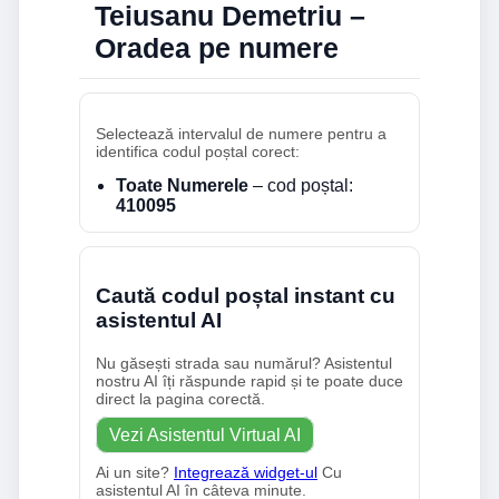
Teiusanu Demetriu –
Oradea pe numere
Selectează intervalul de numere pentru a
identifica codul poștal corect:
Toate Numerele
– cod poștal:
410095
Caută codul poștal instant cu
asistentul AI
Nu găsești strada sau numărul? Asistentul
nostru AI îți răspunde rapid și te poate duce
direct la pagina corectă.
Vezi Asistentul Virtual AI
Ai un site?
Integrează widget-ul
Cu
asistentul AI în câteva minute.