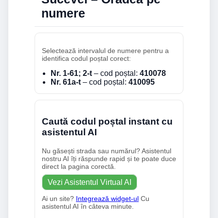
numere
Selectează intervalul de numere pentru a
identifica codul poștal corect:
Nr. 1-61; 2-t
– cod poștal:
410078
Nr. 61a-t
– cod poștal:
410095
Caută codul poștal instant cu
asistentul AI
Nu găsești strada sau numărul? Asistentul
nostru AI îți răspunde rapid și te poate duce
direct la pagina corectă.
Vezi Asistentul Virtual AI
Ai un site?
Integrează widget-ul
Cu
asistentul AI în câteva minute.