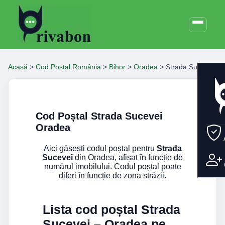
Acasă
>
Cod Poștal România
>
Bihor
>
Oradea
>
Strada Sucevei
Cod Poștal Strada Sucevei
Oradea
Aici găsești codul poștal pentru
Strada
Sucevei
din Oradea, afișat în funcție de
numărul imobilului. Codul poștal poate
diferi în funcție de zona străzii.
Lista cod poștal Strada
Sucevei – Oradea pe