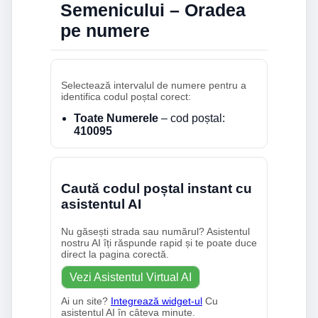
Semenicului – Oradea
pe numere
Selectează intervalul de numere pentru a
identifica codul poștal corect:
Toate Numerele
– cod poștal:
410095
Caută codul poștal instant cu
asistentul AI
Nu găsești strada sau numărul? Asistentul
nostru AI îți răspunde rapid și te poate duce
direct la pagina corectă.
Vezi Asistentul Virtual AI
Ai un site?
Integrează widget-ul
Cu
asistentul AI în câteva minute.