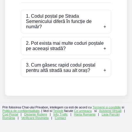
1. Codul poștal pe Strada
Semenicului diferă în funcție de
număr?
2. Pot exista mai multe coduri poștale
pe aceeași stradă?
3. Cum găsesc rapid codul poștal
pentru altă stradă sau alt oraș?
Prin folosirea Chat-ului Privabon, intelegem ca esti de acord cu
Termenii si conditiile
si
Politica de confidentialitate
. | Vezi si
Testele
facute
Ce urmeaza
si
Asistenti Virtuali
|
Cod Postal
|
Distante Rutiere
|
Info Trafic
|
Harta Romania
|
Lista Parcări
România
|
Verificare Rovinieta
|
Contact