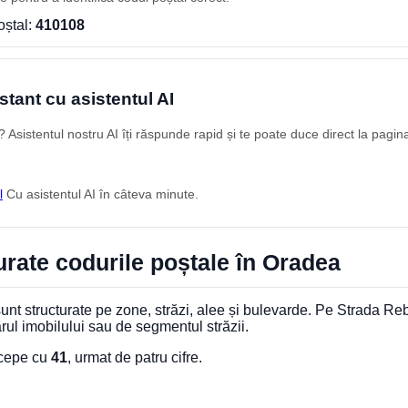
oștal:
410108
stant cu asistentul AI
Asistentul nostru AI îți răspunde rapid și te poate duce direct la pagin
l
Cu asistentul AI în câteva minute.
rate codurile poștale în Oradea
nt structurate pe zone, străzi, alee și bulevarde. Pe Strada Re
rul imobilului sau de segmentul străzii.
ncepe cu
41
, urmat de patru cifre.