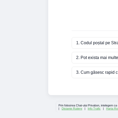
1. Codul poștal pe Str
2. Pot exista mai mult
3. Cum găsesc rapid co
Prin folosirea Chat-ului Privabon, intelegem ca
|
Distante Rutiere
|
Info Trafic
|
Harta Ro