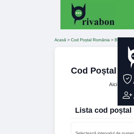
Acasă
>
Cod Poștal România
>
Bihor
>
Or
Cod Poștal Str
Aici găseșt
num
Lista cod poșta
Selectează intervalul de numere