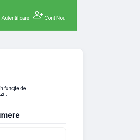
Autentificare
Cont Nou
în funcție de
zii.
numere