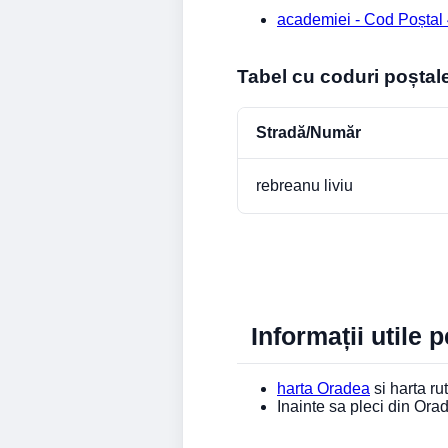
academiei - Cod Poștal
Tabel cu coduri poștal
Stradă/Număr
rebreanu liviu
Informații utile 
harta Oradea
si harta rut
Inainte sa pleci din Or