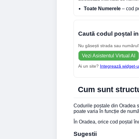
Toate Numerele
– cod p
Caută codul poștal in
Nu găsești strada sau numărul? 
Vezi Asistentul Virtual AI
Ai un site?
Integrează widget-u
Cum sunt structu
Codurile poștale din Oradea su
poate varia în funcție de numă
În Oradea, orice cod poștal î
Sugestii