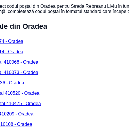
orect codul poștal din Oradea pentru Strada Rebreanu Liviu în fun
nță, completează codul poștal în formatul standard care începe
ale din Oradea
74 - Oradea
14 - Oradea
al 410068 - Oradea
al 410073 - Oradea
236 - Oradea
tal 410520 - Oradea
tal 410475 - Oradea
 410209 - Oradea
 410108 - Oradea