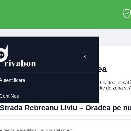
adea
>
Strada Rebreanu Liviu
✕
ada Rebreanu Liviu Oradea
Autentificare
i codul poștal pentru
Strada Rebreanu Liviu
din Oradea, afișat 
ărul imobilului. Codul poștal poate diferi în funcție de zona stră
Cont Nou
l Strada Rebreanu Liviu – Oradea pe 
 pentru a identifica codul poștal corect: