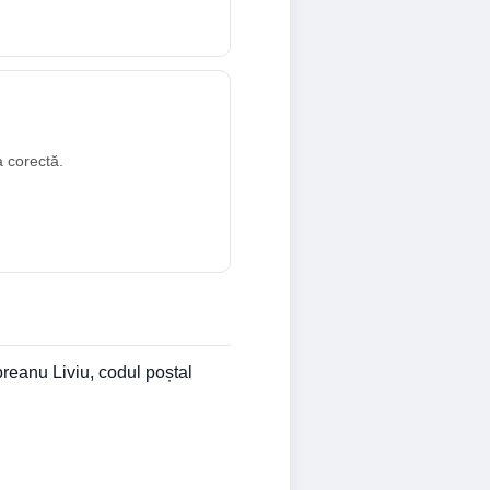
a corectă.
breanu Liviu, codul poștal