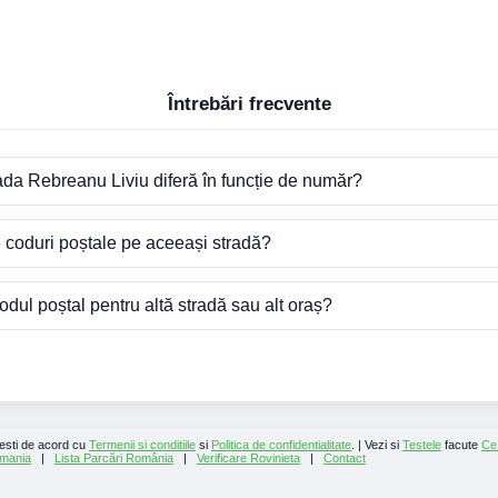
Întrebări frecvente
ada Rebreanu Liviu diferă în funcție de număr?
e coduri poștale pe aceeași stradă?
dul poștal pentru altă stradă sau alt oraș?
 esti de acord cu
Termenii si conditiile
si
Politica de confidentialitate
. | Vezi si
Testele
facute
Ce
mania
|
Lista Parcări România
|
Verificare Rovinieta
|
Contact