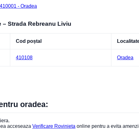
 410001 - Oradea
e – Strada Rebreanu Liviu
Cod poștal
Localitat
410108
Oradea
pentru oradea:
iera.
adea acceseaza
Verificare Rovinieta
online pentru a evita amenzi