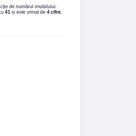
cție de numărul imobilului.
 cu
41
și este urmat de
4 cifre
.