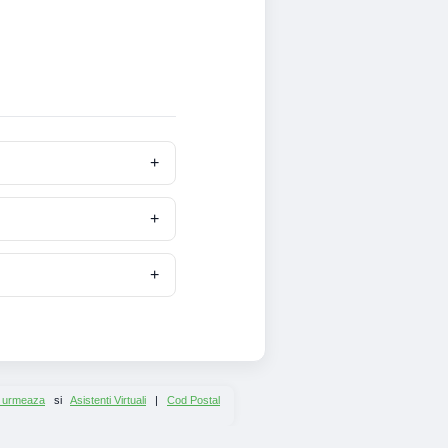
 urmeaza
si
Asistenti Virtuali
|
Cod Postal