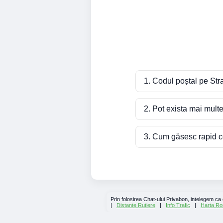
1. Codul poștal pe Str
2. Pot exista mai mult
3. Cum găsesc rapid co
Prin folosirea Chat-ului Privabon, intelegem ca
|
Distante Rutiere
|
Info Trafic
|
Harta Ro