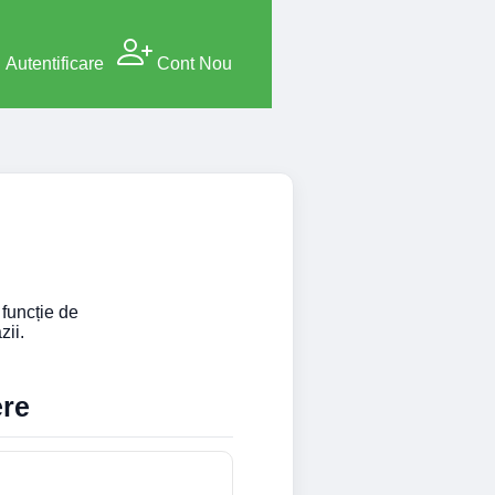
Autentificare
Cont Nou
 funcție de
zii.
ere