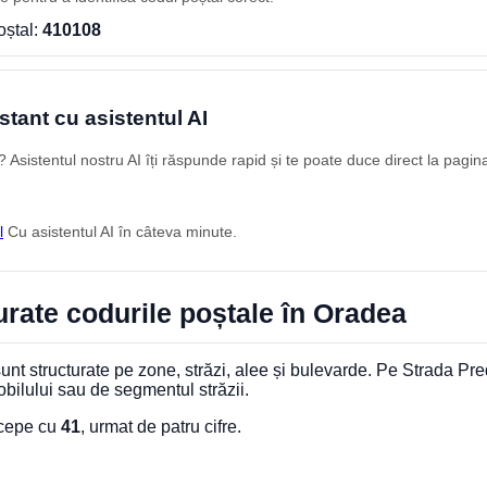
oștal:
410108
stant cu asistentul AI
Asistentul nostru AI îți răspunde rapid și te poate duce direct la pagin
l
Cu asistentul AI în câteva minute.
rate codurile poștale în Oradea
nt structurate pe zone, străzi, alee și bulevarde. Pe Strada Pr
obilului sau de segmentul străzii.
ncepe cu
41
, urmat de patru cifre.