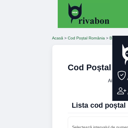
Acasă
>
Cod Poștal România
>
Bihor
>
Or
Cod Poștal Str
Aici găseș
num
Lista cod poșta
Selectează intervalul de numere