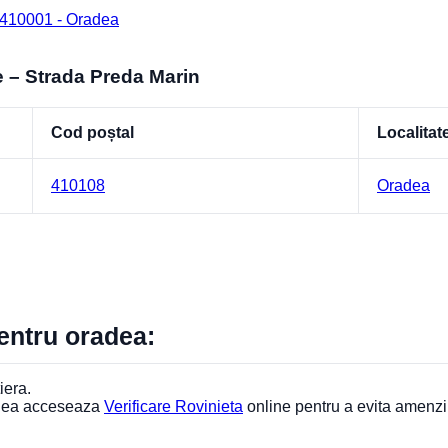
 410001 - Oradea
e – Strada Preda Marin
Cod poștal
Localitat
410108
Oradea
pentru oradea:
iera.
adea acceseaza
Verificare Rovinieta
online pentru a evita amenzi