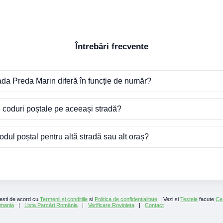
Întrebări frecvente
ada Preda Marin diferă în funcție de număr?
e coduri poștale pe aceeași stradă?
dul poștal pentru altă stradă sau alt oraș?
 esti de acord cu
Termenii si conditiile
si
Politica de confidentialitate
. | Vezi si
Testele
facute
Ce
mania
|
Lista Parcări România
|
Verificare Rovinieta
|
Contact