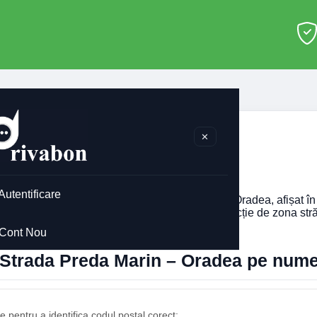
adea
>
Strada Preda Marin
✕
ada Preda Marin Oradea
Autentificare
ti codul poștal pentru
Strada Preda Marin
din Oradea, afișat în
ărul imobilului. Codul poștal poate diferi în funcție de zona stră
Cont Nou
l Strada Preda Marin – Oradea pe num
 pentru a identifica codul poștal corect: