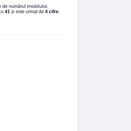
e de numărul imobilului.
 cu
41
și este urmat de
4 cifre
.