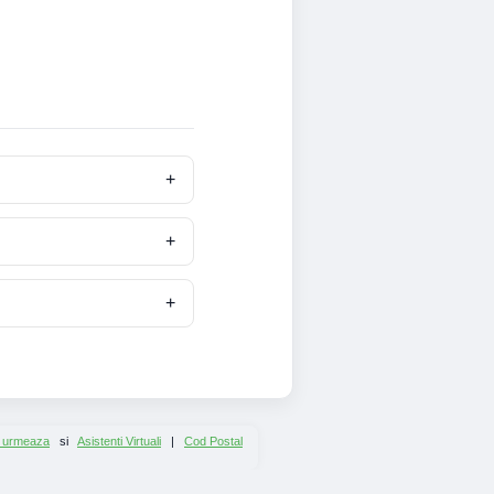
 urmeaza
si
Asistenti Virtuali
|
Cod Postal