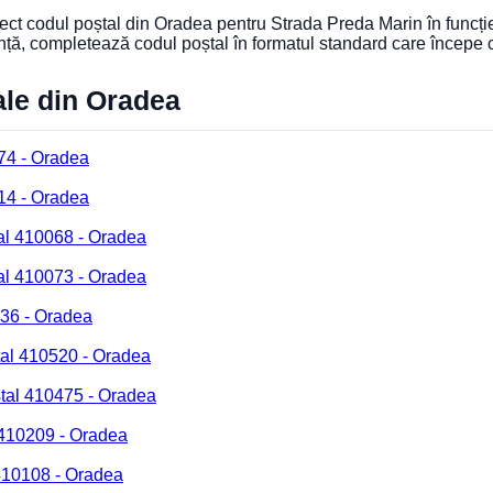
orect codul poștal din Oradea pentru Strada Preda Marin în funcți
nță, completează codul poștal în formatul standard care începe
ale din Oradea
74 - Oradea
14 - Oradea
al 410068 - Oradea
al 410073 - Oradea
236 - Oradea
tal 410520 - Oradea
tal 410475 - Oradea
 410209 - Oradea
 410108 - Oradea