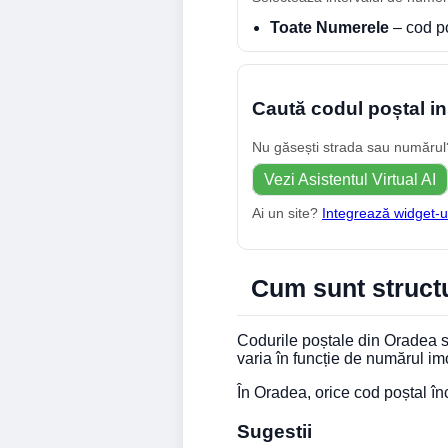
Toate Numerele
– cod p
Caută codul poștal in
Nu găsești strada sau numărul? 
Vezi Asistentul Virtual AI
Ai un site?
Integrează widget-u
Cum sunt structu
Codurile poștale din Oradea su
varia în funcție de numărul im
În Oradea, orice cod poștal î
Sugestii