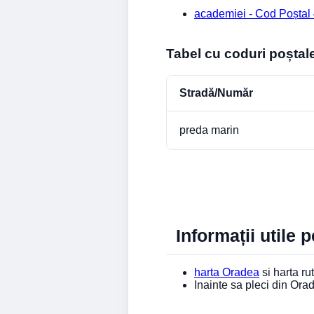
academiei - Cod Poștal
Tabel cu coduri poștal
Stradă/Număr
preda marin
Informații utile 
harta Oradea
si harta rut
Inainte sa pleci din Or