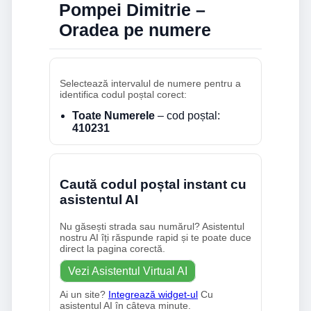
Pompei Dimitrie –
Oradea pe numere
Selectează intervalul de numere pentru a
identifica codul poștal corect:
Toate Numerele
– cod poștal:
410231
Caută codul poștal instant cu
asistentul AI
Nu găsești strada sau numărul? Asistentul
nostru AI îți răspunde rapid și te poate duce
direct la pagina corectă.
Vezi Asistentul Virtual AI
Ai un site?
Integrează widget-ul
Cu
asistentul AI în câteva minute.