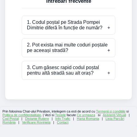
Întrebări frecvente
1. Codul poștal pe Strada Pompei
Dimitrie diferă în funcție de număr?
2. Pot exista mai multe coduri poștale
pe aceeași stradă?
3. Cum găsesc rapid codul poștal
pentru altă stradă sau alt oraș?
Prin folosirea Chat-ului Privabon, intelegem ca esti de acord cu
Termenii si conditiile
si
Politica de confidentialitate
. | Vezi si
Testele
facute
Ce urmeaza
si
Asistenti Virtuali
|
Cod Postal
|
Distante Rutiere
|
Info Trafic
|
Harta Romania
|
Lista Parcări
România
|
Verificare Rovinieta
|
Contact