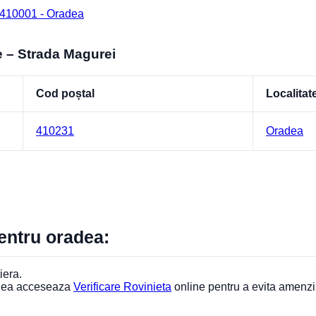
 410001 - Oradea
e – Strada Magurei
Cod poștal
Localitat
410231
Oradea
pentru oradea:
iera.
adea acceseaza
Verificare Rovinieta
online pentru a evita amenzi