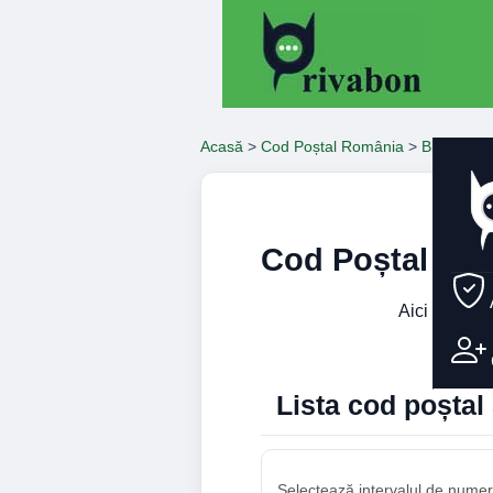
Acasă
>
Cod Poștal România
>
Bihor
>
Or
Cod Poștal Str
Aici găsești
Lista cod poșta
Selectează intervalul de numere