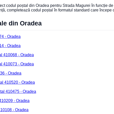
orect codul poștal din Oradea pentru Strada Magurei în funcție de
nță, completează codul poștal în formatul standard care începe
ale din Oradea
74 - Oradea
14 - Oradea
al 410068 - Oradea
al 410073 - Oradea
236 - Oradea
tal 410520 - Oradea
tal 410475 - Oradea
 410209 - Oradea
 410108 - Oradea