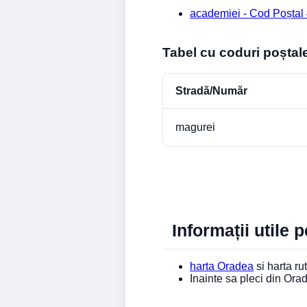
academiei - Cod Poștal
Tabel cu coduri poștal
Stradă/Număr
magurei
Informații utile 
harta Oradea
si harta rut
Inainte sa pleci din Or