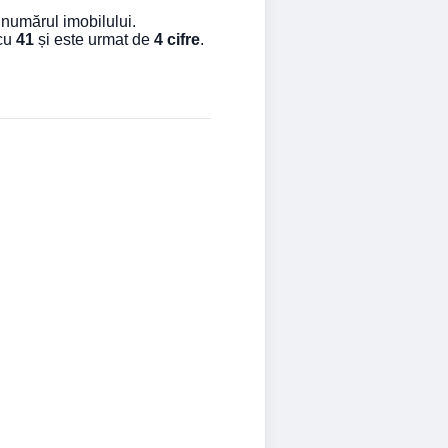
 numărul imobilului.
 cu
41
și este urmat de
4 cifre
.