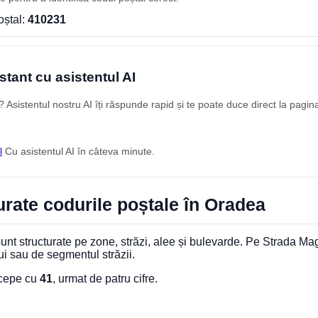
oștal:
410231
stant cu asistentul AI
Asistentul nostru AI îți răspunde rapid și te poate duce direct la pagin
l
Cu asistentul AI în câteva minute.
rate codurile poștale în Oradea
nt structurate pe zone, străzi, alee și bulevarde. Pe Strada Mag
ui sau de segmentul străzii.
ncepe cu
41
, urmat de patru cifre.