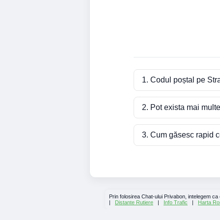
1. Codul poștal pe Str
2. Pot exista mai mult
3. Cum găsesc rapid co
Prin folosirea Chat-ului Privabon, intelegem ca
|
Distante Rutiere
|
Info Trafic
|
Harta Ro