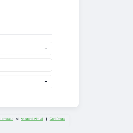
 urmeaza
si
Asistenti Virtuali
|
Cod Postal