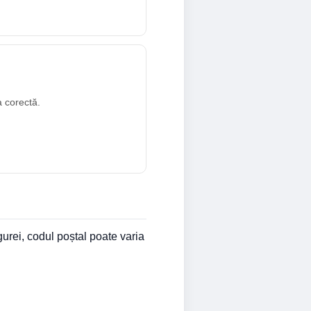
a corectă.
urei, codul poștal poate varia