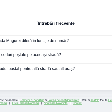
Întrebări frecvente
ada Magurei diferă în funcție de număr?
e coduri poștale pe aceeași stradă?
dul poștal pentru altă stradă sau alt oraș?
 esti de acord cu
Termenii si conditiile
si
Politica de confidentialitate
. | Vezi si
Testele
facute
Ce
mania
|
Lista Parcări România
|
Verificare Rovinieta
|
Contact