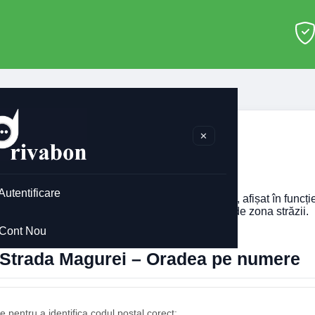
adea
>
Strada Magurei
✕
ada Magurei Oradea
Autentificare
 codul poștal pentru
Strada Magurei
din Oradea, afișat în funcț
imobilului. Codul poștal poate diferi în funcție de zona străzii.
Cont Nou
l Strada Magurei – Oradea pe numere
 pentru a identifica codul poștal corect: